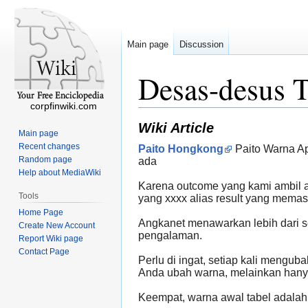
Main page
Discussion
Desas-desus 
corpfinwiki.com
Wiki Article
Main page
Recent changes
Paito Hongkong
Paito Warna Apl
Random page
ada
Help about MediaWiki
Karena outcome yang kami ambil ad
Tools
yang xxxx alias result yang memas
Home Page
Angkanet menawarkan lebih dari sek
Create New Account
pengalaman.
Report Wiki page
Contact Page
Perlu di ingat, setiap kali mengub
Anda ubah warna, melainkan hanya
Keempat, warna awal tabel adalah