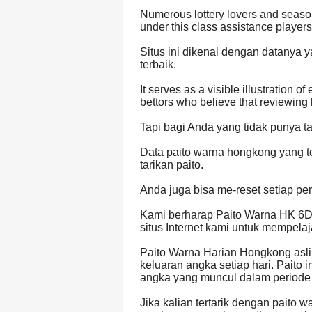
Numerous lottery lovers and seaso
under this class assistance player
Situs ini dikenal dengan datanya y
terbaik.
It serves as a visible illustration o
bettors who believe that reviewing h
Tapi bagi Anda yang tidak punya t
Data paito warna hongkong yang t
tarikan paito.
Anda juga bisa me-reset setiap pe
Kami berharap Paito Warna HK 6D k
situs Internet kami untuk mempelaj
Paito Warna Harian Hongkong asli
keluaran angka setiap hari. Paito 
angka yang muncul dalam periode t
Jika kalian tertarik dengan paito